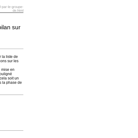
-par-le-groupe-
de.html
ilan sur
la liste de
ions sur les
é mise en
souligné
cela soit un
ns la phase de