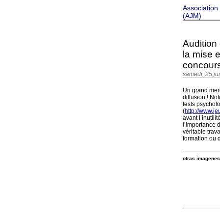
Association
(AJM)
Audition 
la mise 
concours
samedi, 25 ju
Un grand merci
diffusion ! No
tests psychol
(
http://www.je
avant l’inutil
l’importance 
véritable trav
formation ou d
otras imagenes