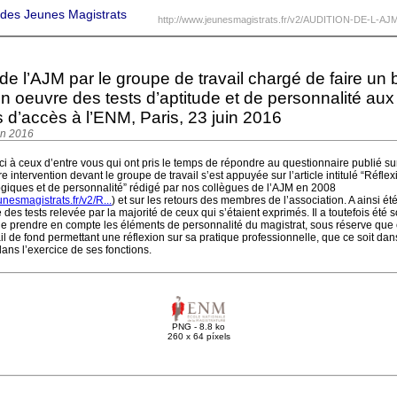
 des Jeunes Magistrats
http://www.jeunesmagistrats.fr/v2/AUDITION-DE-L-AJM
de l’AJM par le groupe de travail chargé de faire un b
en oeuvre des tests d’aptitude et de personnalité aux
 d’accès à l’ENM, Paris, 23 juin 2016
in 2016
 à ceux d’entre vous qui ont pris le temps de répondre au questionnaire publié sur 
tre intervention devant le groupe de travail s’est appuyée sur l’article intitulé “Réflex
ogiques et de personnalité” rédigé par nos collègues de l’AJM en 2008
unesmagistrats.fr/v2/R...
) et sur les retours des membres de l’association. A ainsi ét
ité des tests relevée par la majorité de ceux qui s’étaient exprimés. Il a toutefois été 
de prendre en compte les éléments de personnalité du magistrat, sous réserve que 
ail de fond permettant une réflexion sur sa pratique professionnelle, que ce soit da
ans l’exercice de ses fonctions.
PNG - 8.8 ko
260 x 64 píxels