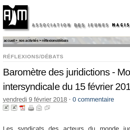
accueil
>
nos activités
>
réflexions/débats
RÉFLEXIONS/DÉBATS
Baromètre des juridictions - Mo
intersyndicale du 15 février 20
vendredi 9 février 2018
⋅
0 commentaire
Les syndicats des acteurs du monde judic