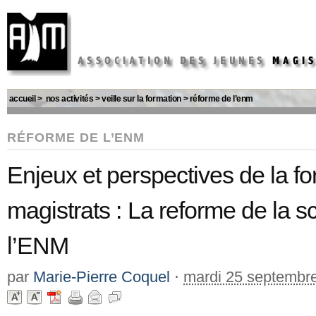
accueil
>
nos activités
>
veille sur la formation
>
réforme de l’enm
RÉFORME DE L’ENM
Enjeux et perspectives de la for
magistrats : La reforme de la s
l’ENM
par
Marie-Pierre Coquel
⋅
mardi 25 septembr