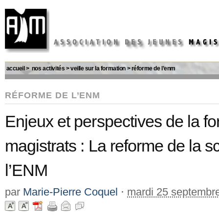
accueil
>
nos activités
>
veille sur la formation
>
réforme de l’enm
RÉFORME DE L’ENM
Enjeux et perspectives de la for
magistrats : La reforme de la s
l’ENM
par
Marie-Pierre Coquel
⋅
mardi 25 septembr