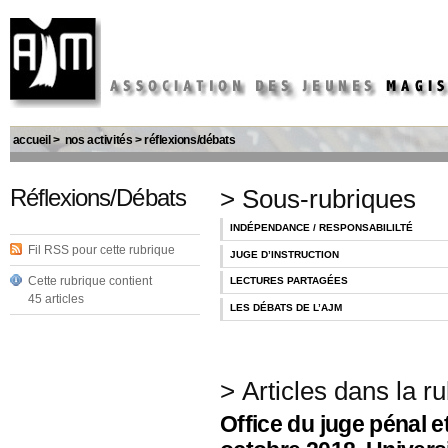
accueil
>
nos activités
>
réflexions/débats
Réflexions/Débats
> Sous-rubriques
INDÉPENDANCE / RESPONSABILILTÉ
Fil RSS pour cette rubrique
JUGE D’INSTRUCTION
Cette rubrique contient
LECTURES PARTAGÉES
45 articles
LES DÉBATS DE L’AJM
> Articles dans la r
Office du juge pénal e