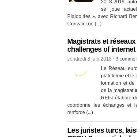
2018-2019, auto
se joue actue
Plaidoiries », avec Richard Be
Convaincue (...)
Magistrats et réseaux 
challenges of interne
vendredi 8 juin 2018
⋅
3 commen
Le Réseau europ
plateforme et le
formation et de
de la magistrat
REFJ élabore de
coordonne les échanges et le
renforce (...)
Les juristes turcs, la