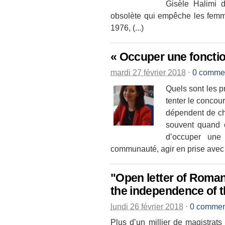
Gisèle Halimi d
obsolète qui empêche les femm
1976, (...)
« Occuper une fonction
mardi 27 février 2018
⋅
0 commen
Quels sont les pr
tenter le concour
dépendent de cha
souvent quand o
d’occuper une 
communauté, agir en prise avec la r
"Open letter of Roman
the independence of t
lundi 26 février 2018
⋅
0 commen
Plus d’un millier de magistrats