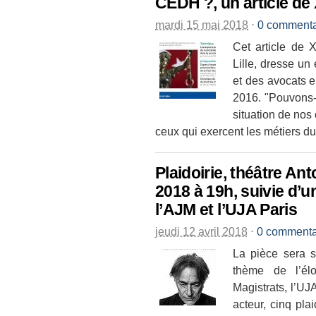
CEDH ?, un article de
mardi 15 mai 2018
⋅
0 commenta
Cet article de 
Lille, dresse un 
et des avocats e
2016. "Pouvons-n
situation de nos
ceux qui exercent les métiers du d
Plaidoirie, théâtre An
2018 à 19h, suivie d’u
l’AJM et l’UJA Paris
jeudi 12 avril 2018
⋅
0 commenta
La pièce sera s
thème de l’él
Magistrats, l’UJ
acteur, cinq pla