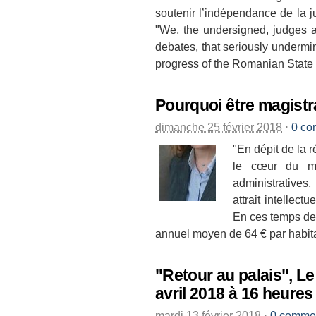
soutenir l’indépendance de la ju
"We, the undersigned, judges an
debates, that seriously undermi
progress of the Romanian State w
Pourquoi être magistr
dimanche 25 février 2018
⋅
0 co
"En dépit de la r
le cœur du mé
administratives
attrait intellect
En ces temps de 
annuel moyen de 64 € par habitan
"Retour au palais", L
avril 2018 à 16 heures
mardi 13 février 2018
⋅
0 commen