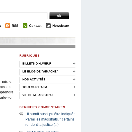
s
RSS
Contact
Newsletter
RUBRIQUES
BILLETS D’HUMEUR
LE BLOG DE "AIMACHE"
NOS ACTIVITÉS
e mis en
 pas d’un
TOUT SUR L’AJM
omprendre
VIE DE M...AGISTRAT
arle-t-on
DERNIERS COMMENTAIRES
:
Il aurait aussi pu être indiqué :
Parmi les magistrats, * certains
rendent la justice (...)