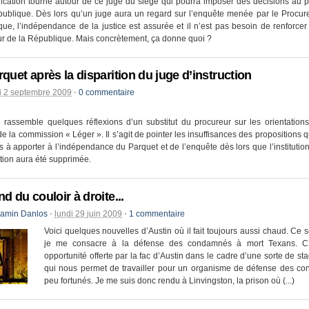
cation tourne autour de ce juge du siège qui pourra imposer des décisions au p
publique. Dès lors qu’un juge aura un regard sur l’enquête menée par le Procur
ue, l’indépendance de la justice est assurée et il n’est pas besoin de renforcer
r de la République. Mais concrètement, ça donne quoi ?
rquet après la disparition du juge d’instruction
i 2 septembre 2009
⋅
0 commentaire
 rassemble quelques réflexions d’un substitut du procureur sur les orientation
de la commission « Léger ». Il s’agit de pointer les insuffisances des propositions 
s à apporter à l’indépendance du Parquet et de l’enquête dès lors que l’institutio
ction aura été supprimée.
d du couloir à droite...
jamin Danlos
⋅
lundi 29 juin 2009
⋅
1 commentaire
Voici quelques nouvelles d’Austin où il fait toujours aussi chaud. Ce 
je me consacre à la défense des condamnés à mort Texans. C
opportunité offerte par la fac d’Austin dans le cadre d’une sorte de st
qui nous permet de travailler pour un organisme de défense des c
peu fortunés. Je me suis donc rendu à Linvingston, la prison où (...)