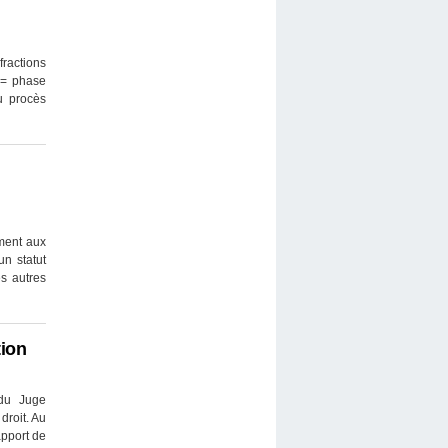
fractions
? = phase
du procès
ment aux
un statut
s autres
tion
 du Juge
droit. Au
pport de