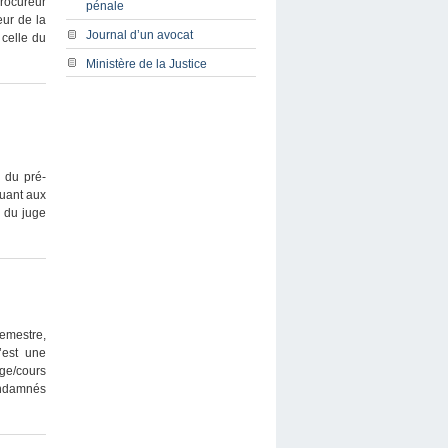
rocureur
pénale
eur de la
Journal d’un avocat
 celle du
Ministère de la Justice
s du pré-
quant aux
n du juge
semestre,
’est une
age/cours
ondamnés