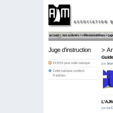
accueil
>
nos activités
>
réflexions/débats
>
jug
Juge d’instruction
> Ar
Guide
Fil RSS pour cette rubrique
par
Jeun
Cette rubrique contient
9 articles
L’AJM
par
Le C