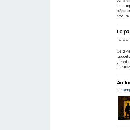
communi
de la ré
Républiq
procureu
Le pa
mercred
Ce texte
rapport 
garantie
d’instru
Au fon
par
Ben