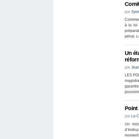
Comit
par
Sylv
Comment 
à la loi
préparat
pénal. Le
Un ét
réfor
par
Jean
LES POI
magistra
garanti
pouvoirs
Point
par
Le C
Un mois
d’Instru
moment 