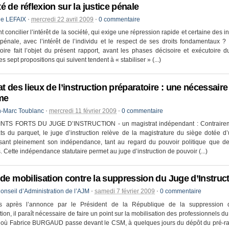
é de réflexion sur la justice pénale
ie LEFAIX
⋅
mercredi 22 avril 2009
⋅
0 commentaire
concilier l’intérêt de la société, qui exige une répression rapide et certaine des in
 pénale, avec l’intérêt de l’individu et le respect de ses droits fondamentaux 
oire fait l’objet du présent rapport, avant les phases décisoire et exécutoire 
s sept propositions qui suivent tendent à « stabiliser » (...)
at des lieux de l’instruction préparatoire : une nécessaire
me
-Marc Toublanc
⋅
mercredi 11 février 2009
⋅
0 commentaire
NTS FORTS DU JUGE D’INSTRUCTION - un magistrat indépendant : Contraire
ts du parquet, le juge d’instruction relève de la magistrature du siège dotée d’
ssant pleinement son indépendance, tant au regard du pouvoir politique que de
. Cette indépendance statutaire permet au juge d’instruction de pouvoir (...)
 de mobilisation contre la suppression du Juge d’Instruc
onseil d’Administration de l’AJM
⋅
samedi 7 février 2009
⋅
0 commentaire
 après l’annonce par le Président de la République de la suppression
ction, il paraît nécessaire de faire un point sur la mobilisation des professionnels du 
où Fabrice BURGAUD passe devant le CSM, à quelques jours du dépôt du pré-ra