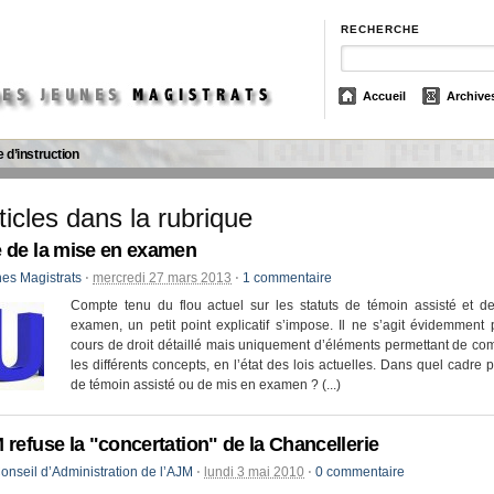
RECHERCHE
Accueil
Archive
e d’instruction
ticles dans la rubrique
 de la mise en examen
es Magistrats
⋅
mercredi 27 mars 2013
⋅
1 commentaire
Compte tenu du flou actuel sur les statuts de témoin assisté et d
examen, un petit point explicatif s’impose. Il ne s’agit évidemment
cours de droit détaillé mais uniquement d’éléments permettant de c
les différents concepts, en l’état des lois actuelles. Dans quel cadre p
de témoin assisté ou de mis en examen ? (...)
 refuse la "concertation" de la Chancellerie
onseil d’Administration de l’AJM
⋅
lundi 3 mai 2010
⋅
0 commentaire