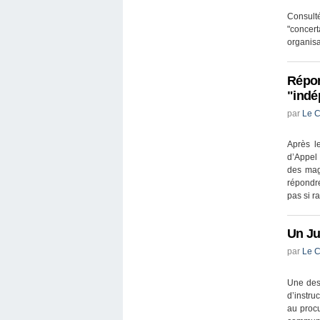
Consulté
"concer
organisa
Répon
"ind
par
Le C
Après l
d’Appel
des magi
répondre
pas si r
Un Ju
par
Le C
Une des
d’instru
au procu