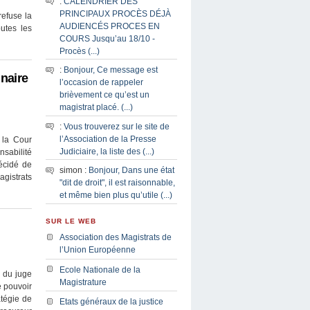
:
CALENDRIER DES
PRINCIPAUX PROCÈS DÉJÀ
refuse la
AUDIENCÉS PROCES EN
utes les
COURS Jusqu’au 18/10 -
Procès (...)
:
Bonjour, Ce message est
naire
l’occasion de rappeler
brièvement ce qu’est un
magistrat placé. (...)
:
Vous trouverez sur le site de
l’Association de la Presse
 la Cour
Judiciaire, la liste des (...)
sabilité
décidé de
simon :
Bonjour, Dans une état
agistrats
"dit de droit", il est raisonnable,
et même bien plus qu’utile (...)
SUR LE WEB
Association des Magistrats de
l’Union Européenne
Ecole Nationale de la
 du juge
Magistrature
e pouvoir
atégie de
Etats généraux de la justice