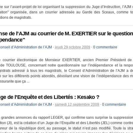
e sur l’avant-projet de loi organisant la suppression du Juge d’Instruction, l’AJM 
tation" organisée, dans un courrier adressée au Garde des Sceaux, comme to
tions de magistrats.
se de l’AJM au courrier de M. EXERTIER sur le question
épendance"
onseil d’Administration de l’AJM
⋅
jeudi 29 octobre 2009
⋅
0 commentaire
e courrier électronique de Monsieur EXERTIER, ancien Premier Président de
 de TOULOUSE, concernant notre questionnaire sur l’indépendance et la respon
strats adressé à tous les magistrats, le Conseil d’Administration de l’AJM a 
 sur les différents points abordés, dévoilant une vision de l’indépendance des m
assurante que ça ...
ge de l’Enquête et des Libertés : Kesako ?
onseil d’Administration de l’AJM
⋅
samedi 12 septembre 2009
⋅
0 commentaire
 grandes annonces du rapport LEGER, qui confirme sans surprise la suppression
ction (JI), est la création d’un Juge de l’Enquête et des Libertés (JEL) comme contr
reur de la république dont, au passage, le statut n’est pas modifié. Toute la str