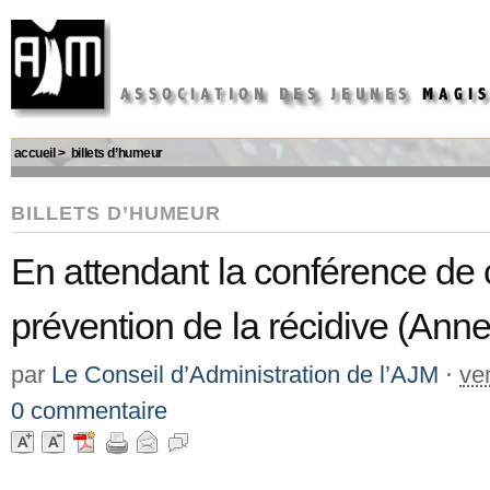
accueil
>
billets d’humeur
BILLETS D’HUMEUR
En attendant la conférence de
prévention de la récidive (Ann
par
Le Conseil d’Administration de l’AJM
⋅
ve
0 commentaire