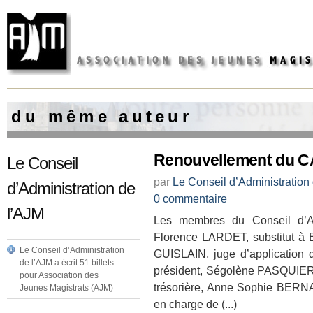
d u m ê m e a u t e u r
Renouvellement du CA
Le Conseil
par
Le Conseil d’Administration
d’Administration de
0 commentaire
l’AJM
Les membres du Conseil d’Adm
Florence LARDET, substitut à 
Le Conseil d’Administration
GUISLAIN, juge d’application
de l’AJM a écrit 51 billets
président, Ségolène PASQUIER
pour Association des
trésorière, Anne Sophie BERN
Jeunes Magistrats (AJM)
en charge de (...)