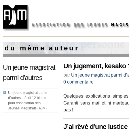
d u m ê m e a u t e u r
Un jugement, kesako 
Un jeune magistrat
par
Un jeune magistrat parmi d’
parmi d’autres
0 commentaire
Un jeune magistrat parmi
Quelques explications simple
d’autres a écrit 12 billets
Garanti sans maillet ni marteau
pour Association des
Jeunes Magistrats (AJM)
pas !
J’ai rêvé d’une justice