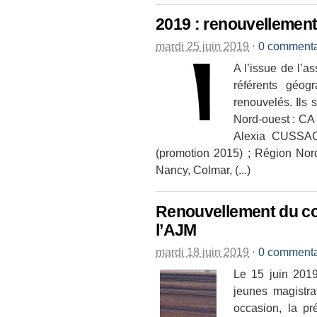
2019 : renouvellemen
mardi 25 juin 2019
⋅
0 commenta
A l’issue de l’a
référents géog
renouvelés. Ils
Nord-ouest : CA
Alexia CUSSAC
(promotion 2015) ; Région Nor
Nancy, Colmar, (...)
Renouvellement du con
l’AJM
mardi 18 juin 2019
⋅
0 commenta
Le 15 juin 201
jeunes magistra
occasion, la 