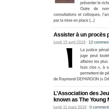
présenter le rich
Outre de nomb
consultations et colloques, l
par la mise en place (...)
Assister à un procès 
lundi 15 avril 2019
⋅
12 comment
La justice péna
juge peut toute
affaires les plu
huis clos », à 
permettent de pé
de Raymond DEPARDON (« Délits
L’Association des Jeu
known as The Young M
lundi 11 mars 2019
⋅
0 comment