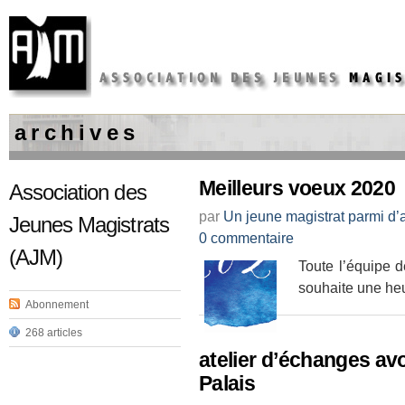
a r c h i v e s
Meilleurs voeux 2020
Association des
par
Un jeune magistrat parmi d’
Jeunes Magistrats
0 commentaire
(AJM)
Toute l’équipe 
souhaite une he
Abonnement
268 articles
atelier d’échanges avo
Palais