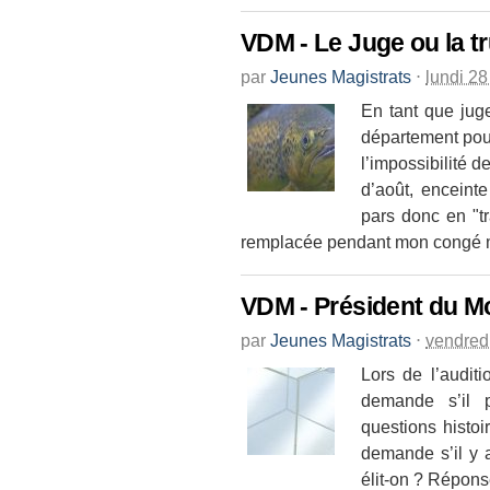
VDM - Le Juge ou la tr
par
Jeunes Magistrats
⋅
lundi 2
En tant que juge
département pour
l’impossibilité d
d’août, enceint
pars donc en "tr
remplacée pendant mon congé mat
VDM - Président du 
par
Jeunes Magistrats
⋅
vendred
Lors de l’audit
demande s’il 
questions histoir
demande s’il y 
élit-on ? Réponse