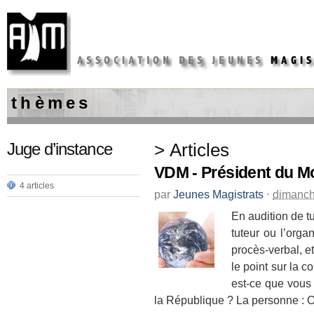
t h è m e s
Juge d’instance
> Articles
VDM - Président du Mo
4 articles
par
Jeunes Magistrats
⋅
dimanch
En audition de tu
tuteur ou l’organ
procès-verbal, et
le point sur la 
est-ce que vous
la République ? La personne : Oui