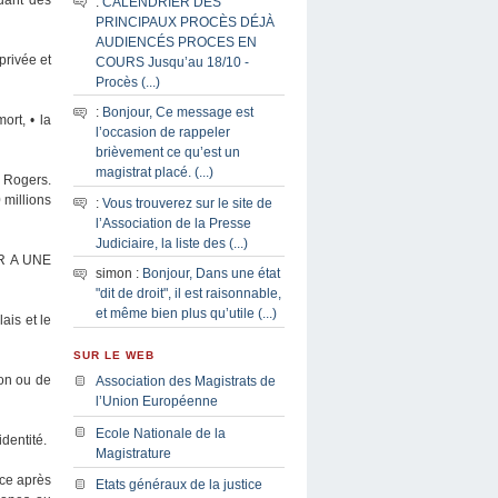
:
CALENDRIER DES
PRINCIPAUX PROCÈS DÉJÀ
AUDIENCÉS PROCES EN
 privée et
COURS Jusqu’au 18/10 -
Procès (...)
:
Bonjour, Ce message est
ort, • la
l’occasion de rappeler
brièvement ce qu’est un
magistrat placé. (...)
d Rogers.
 millions
:
Vous trouverez sur le site de
l’Association de la Presse
Judiciaire, la liste des (...)
ER A UNE
simon :
Bonjour, Dans une état
"dit de droit", il est raisonnable,
et même bien plus qu’utile (...)
ais et le
SUR LE WEB
ion ou de
Association des Magistrats de
l’Union Européenne
Ecole Nationale de la
dentité.
Magistrature
nce après
Etats généraux de la justice