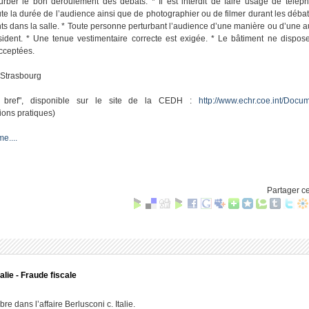
turber le bon déroulement des débats. * Il est interdit de faire usage de télé
te la durée de l’audience ainsi que de photographier ou de filmer durant les débats.
nts dans la salle. * Toute personne perturbant l’audience d’une manière ou d’une a
sident. * Une tenue vestimentaire correcte est exigée. * Le bâtiment ne dispos
cceptées.
 Strasbourg
n bref", disponible sur le site de la CEDH :
http://www.echr.coe.int/Docum
ions pratiques)
e....
Partager ce
lie - Fraude fiscale
dans l’affaire Berlusconi c. Italie.