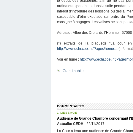
le début des plaidoiries, afin de ne pas per
ordinateurs portables dans la salle pendant tou
interdit d’introduire des boissons ou des alime
susceptible d’être expulsée sur ordre du Pré
consigne à bagages. Les valises ne sont pas a
Adresse : Allée des Droits de l’Homme - 67000
(*) extraits de la plaquette "La cour e
http://www.echr.coe.int/Pages/home....
(informat
Voir en ligne :
http://www.echr.coe.int/Pages/hom
Grand public
COMMENTAIRES
1 MESSAGE
Audience de Grande Chambre concernant l’Ita
Actualité CEDH
- 22/11/2017
La Cour a tenu une audience de Grande Chambre 