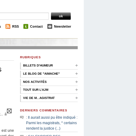
s
RSS
Contact
Newsletter
RUBRIQUES
BILLETS D’HUMEUR
s
LE BLOG DE "AIMACHE"
NOS ACTIVITÉS
TOUT SUR L’AJM
VIE DE M...AGISTRAT
DERNIERS COMMENTAIRES
.. à
:
Il aurait aussi pu être indiqué :
Parmi les magistrats, * certains
rendent la justice (...)
 est une
guant des