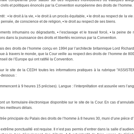
s civils et politiques énoncés par la Convention européenne des droits de l’homme.
t : • le droit à la vie, • le droit à un procès équitable, • le droit au respect de la vie
 de pensée, de conscience et de religion, • le droit au respect de ses biens.
aitements inhumains ou dégradants, • l’esclavage et le travail forcé, • la peine de m
ations dans la jouissance des droits et libertés reconnus par la Convention.
ais des droits de l’homme conçu en 1994 par l’architecte britannique Lord Richar
nue à travers le monde, que la Cour veille au respect des droits de l’homme de 800
il de l’Europe qui ont ratifié la Convention.
le site de la CEDH toutes les informations pratiques à la rubrique "ASSIST
-dessous :
mencent à 9 heures 15 précises). Langue : l’interprétation est assurée vers l’angl
ont un formulaire électronique disponible sur le site de la Cour. En cas d’annulat
les meilleurs délais.
’entrée principale du Palais des droits de l’homme à 8 heures 30, muni d’une pièce d’i
xtrême ponctualité est requise. Il n’est pas permis d’entrer dans la salle d’audie