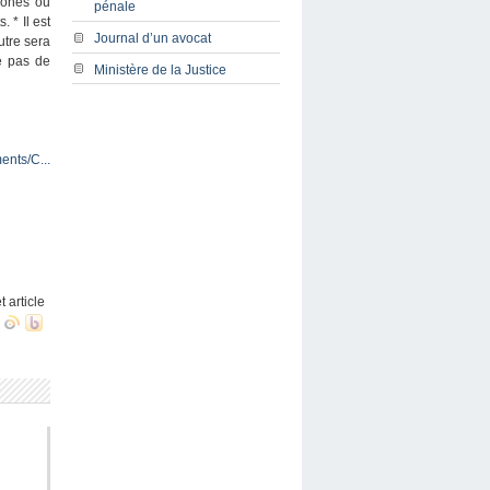
phones ou
pénale
 * Il est
Journal d’un avocat
utre sera
e pas de
Ministère de la Justice
ents/C...
t article