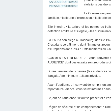
violations des droit
La Convention garanti
familiale, • la liberté d’expression, • la liberté
Elle interdit : • la torture et les peines ou tr
détention arbitraire et illégale, • les discrimin
La Cour a son siège à Strasbourg, dans le Pal
C’est dans ce bâtiment, dont l’image est recon
d’européens dans les 47 Etats membres du Conse
COMMENT S’Y RENDRE ? - Vous trouverez sur 
AUDIENCE" dont des extraits sont reproduits ci
Durée : environ deux heures (les audiences com
français. Age minimum : 18 ans révolus.
Avant l’audience : il convient de remplir en am
report de l’audience, vous serez informés dans 
Le jour de l’audience : il faut se présenter à l
Règles de sécurité et de comportement : * Une e