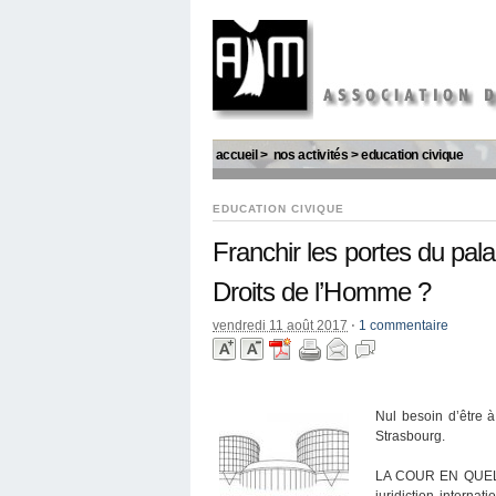
accueil
>
nos activités
>
education civique
EDUCATION CIVIQUE
Franchir les portes du pala
Droits de l’Homme ?
vendredi 11 août 2017
⋅
1 commentaire
Nul besoin d’être à
Strasbourg.
LA COUR EN QUELQU
juridiction interna