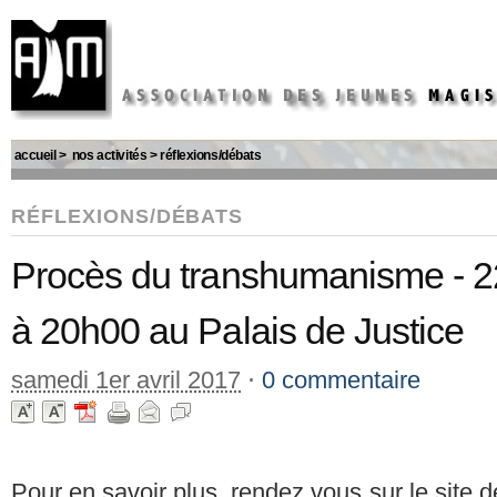
accueil
>
nos activités
>
réflexions/débats
RÉFLEXIONS/DÉBATS
Procès du transhumanisme - 2
à 20h00 au Palais de Justice
samedi 1er avril 2017
⋅
0 commentaire
Pour en savoir plus, rendez vous sur le site d