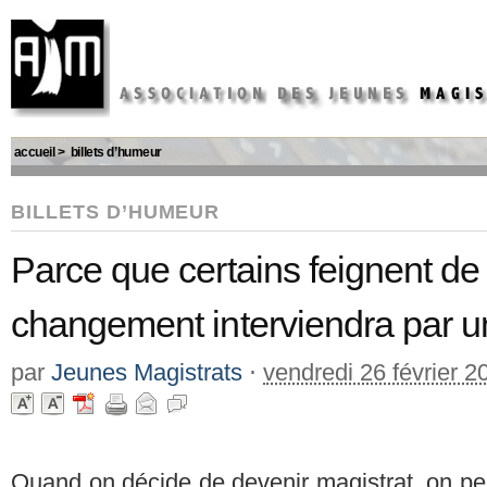
accueil
>
billets d’humeur
BILLETS D’HUMEUR
Parce que certains feignent de 
changement interviendra par un
par
Jeunes Magistrats
⋅
vendredi 26 février 2
Quand on décide de devenir magistrat, on pen