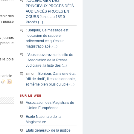
:
CALENDRIER DES
PRINCIPAUX PROCÈS DÉJÀ
AUDIENCÉS PROCES EN
tenir des
COURS Jusqu’au 18/10 -
un puisse
Procès (...)
:
Bonjour, Ce message est
l’occasion de rappeler
s jeunes
brièvement ce qu’est un
 pratique
magistrat placé. (...)
:
Vous trouverez sur le site de
e le pole
l’Association de la Presse
Judiciaire, la liste des (...)
simon :
Bonjour, Dans une état
t article
"dit de droit", il est raisonnable,
et même bien plus qu’utile (...)
SUR LE WEB
Association des Magistrats de
l’Union Européenne
Ecole Nationale de la
Magistrature
Etats généraux de la justice