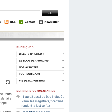
s
RSS
Contact
Newsletter
RUBRIQUES
BILLETS D’HUMEUR
LE BLOG DE "AIMACHE"
NOS ACTIVITÉS
TOUT SUR L’AJM
VIE DE M...AGISTRAT
DERNIERS COMMENTAIRES
rocureurs
:
Il aurait aussi pu être indiqué :
 de faire
Parmi les magistrats, * certains
’Appel.
rendent la justice (...)
l. Chaque