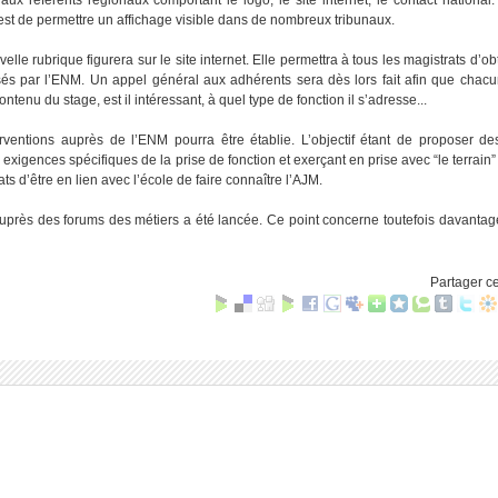
 est de permettre un affichage visible dans de nombreux tribunaux.
lle rubrique figurera sur le site internet. Elle permettra à tous les magistrats d’ob
sés par l’ENM. Un appel général aux adhérents sera dès lors fait afin que chac
contenu du stage, est il intéressant, à quel type de fonction il s’adresse...
rventions auprès de l’ENM pourra être établie. L’objectif étant de proposer de
igences spécifiques de la prise de fonction et exerçant en prise avec “le terrain”
s d’être en lien avec l’école de faire connaître l’AJM.
auprès des forums des métiers a été lancée. Ce point concerne toutefois davantag
Partager ce