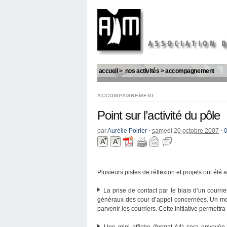
accueil
>
nos activités
>
accompagnement
ACCOMPAGNEMENT
Point sur l’activité du pôle
par
Aurélie Poirier
⋅
samedi 20 octobre 2007
⋅
Plusieurs pistes de réflexion et projets ont été 
La prise de contact par le biais d’un courri
généraux des cour d’appel concernées. Un modè
parvenir les courriers. Cette initiative permett
Une mini affiche (format A4) sera envoyée a