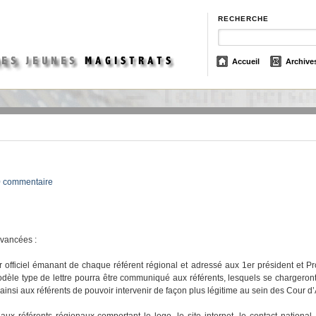
RECHERCHE
Accueil
Archive
0 commentaire
avancées :
er officiel émanant de chaque référent régional et adressé aux 1er président et P
le type de lettre pourra être communiqué aux référents, lesquels se chargeront
ra ainsi aux référents de pouvoir intervenir de façon plus légitime au sein des Cour d
ux référents régionaux comportant le logo, le site internet, le contact nationa