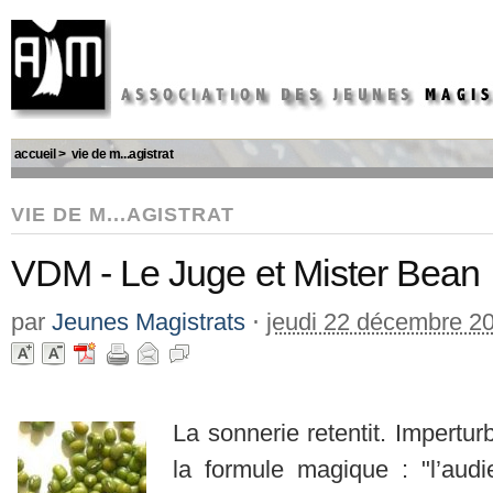
accueil
>
vie de m...agistrat
VIE DE M...AGISTRAT
VDM - Le Juge et Mister Bean
par
Jeunes Magistrats
⋅
jeudi 22 décembre 2
La sonnerie retentit. Impertur
la formule magique : "l’aud