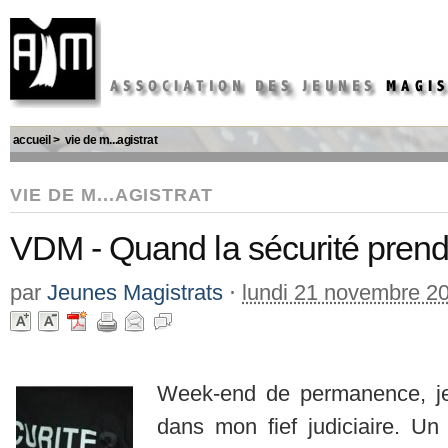
accueil
>
vie de m...agistrat
VIE DE M...AGISTRAT
VDM - Quand la sécurité pren
par
Jeunes Magistrats
⋅
lundi 21 novembre 2
Week-end de permanence, je 
dans mon fief judiciaire. U