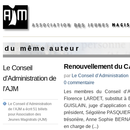
d u m ê m e a u t e u r
Renouvellement du CA
Le Conseil
par
Le Conseil d’Administration
d’Administration de
0 commentaire
l’AJM
Les membres du Conseil d’Adm
Florence LARDET, substitut à 
Le Conseil d’Administration
GUISLAIN, juge d’application
de l’AJM a écrit 51 billets
président, Ségolène PASQUIER
pour Association des
trésorière, Anne Sophie BERN
Jeunes Magistrats (AJM)
en charge de (...)