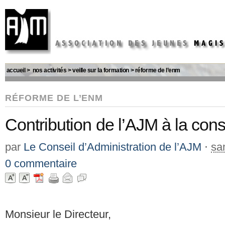
accueil
>
nos activités
>
veille sur la formation
>
réforme de l’enm
RÉFORME DE L’ENM
Contribution de l’AJM à la con
par
Le Conseil d’Administration de l’AJM
⋅
sa
0 commentaire
Monsieur le Directeur,