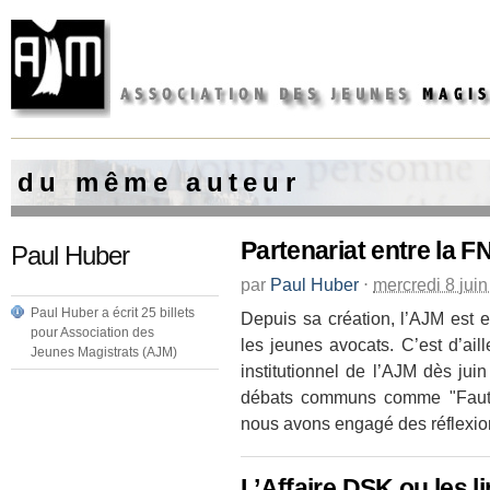
d u m ê m e a u t e u r
Partenariat entre la 
Paul Huber
par
Paul Huber
⋅
mercredi 8 jui
Paul Huber a écrit 25 billets
Depuis sa création, l’AJM est 
pour Association des
les jeunes avocats. C’est d’ail
Jeunes Magistrats (AJM)
institutionnel de l’AJM dès ju
débats communs comme "Faut il
nous avons engagé des réflexion
L’Affaire DSK ou les l