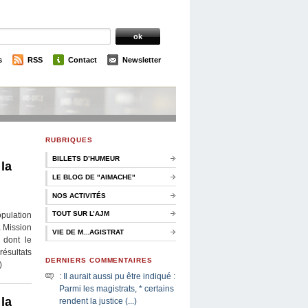
s
RSS
Contact
Newsletter
RUBRIQUES
BILLETS D’HUMEUR
la
LE BLOG DE "AIMACHE"
NOS ACTIVITÉS
TOUT SUR L’AJM
pulation
a Mission
VIE DE M...AGISTRAT
 dont le
ésultats
DERNIERS COMMENTAIRES
)
:
Il aurait aussi pu être indiqué :
Parmi les magistrats, * certains
la
rendent la justice (...)