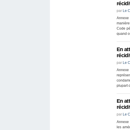
récid
par
Le C
Annexe 
manière 
Code pén
quand on
En at
récid
par
Le C
Annexe 2
représen
condamn
plupart d
En at
récid
par
Le C
Annexe 3
les amén