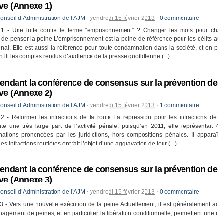
ive (Annexe 1)
onseil d’Administration de l’AJM
⋅
vendredi 15 février 2013
⋅
0 commentaire
1 - Une lutte contre le terme “emprisonnement” ? Changer les mots pour ch
de penser la peine L’emprisonnement est la peine de référence pour les délits au
al. Elle est aussi la référence pour toute condamnation dans la société, et en pa
 lit les comptes rendus d’audience de la presse quotidienne (...)
tendant la conférence de consensus sur la prévention de 
ive (Annexe 2)
onseil d’Administration de l’AJM
⋅
vendredi 15 février 2013
⋅
1 commentaire
 - Réformer les infractions de la route La répression pour les infractions de
te une très large part de l’activité pénale, puisqu’en 2011, elle représentai
ations prononcées par les juridictions, hors compositions pénales. Il apparaî
es infractions routières ont fait l’objet d’une aggravation de leur (...)
tendant la conférence de consensus sur la prévention de 
ive (Annexe 3)
onseil d’Administration de l’AJM
⋅
vendredi 15 février 2013
⋅
0 commentaire
 - Vers une nouvelle exécution de la peine Actuellement, il est généralement 
agement de peines, et en particulier la libération conditionnelle, permettent une 