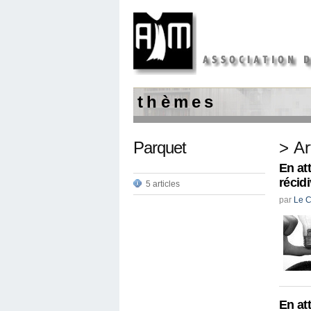
t h è m e s
Parquet
> Ar
En at
récid
5 articles
par
Le C
En at