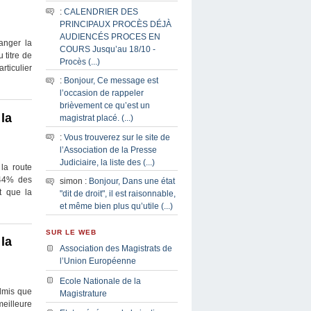
:
CALENDRIER DES
PRINCIPAUX PROCÈS DÉJÀ
AUDIENCÉS PROCES EN
anger la
COURS Jusqu’au 18/10 -
 titre de
Procès (...)
rticulier
:
Bonjour, Ce message est
l’occasion de rappeler
brièvement ce qu’est un
la
magistrat placé. (...)
:
Vous trouverez sur le site de
l’Association de la Presse
Judiciaire, la liste des (...)
 la route
t 44% des
simon :
Bonjour, Dans une état
t que la
"dit de droit", il est raisonnable,
et même bien plus qu’utile (...)
SUR LE WEB
la
Association des Magistrats de
l’Union Européenne
Ecole Nationale de la
admis que
Magistrature
meilleure