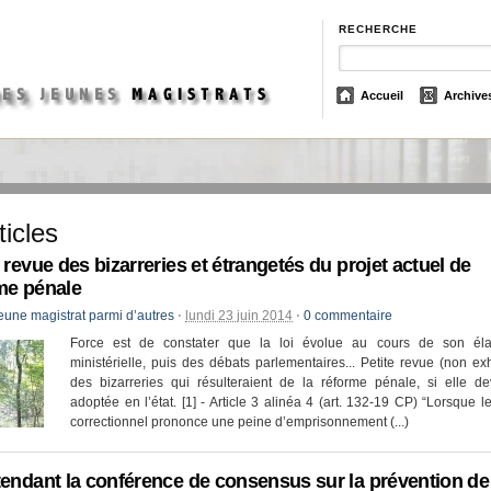
RECHERCHE
Accueil
Archive
ticles
e revue des bizarreries et étrangetés du projet actuel de
me pénale
eune magistrat parmi d’autres
⋅
lundi 23 juin 2014
⋅
0 commentaire
Force est de constater que la loi évolue au cours de son éla
ministérielle, puis des débats parlementaires... Petite revue (non ex
des bizarreries qui résulteraient de la réforme pénale, si elle de
adoptée en l’état. [1] - Article 3 alinéa 4 (art. 132-19 CP) “Lorsque le
correctionnel prononce une peine d’emprisonnement (...)
tendant la conférence de consensus sur la prévention de 