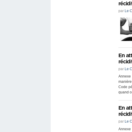
récid
par
Le C
En at
récid
par
Le C
Annexe 
manière 
Code pén
quand on
En at
récid
par
Le C
Annexe 2