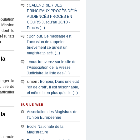
:
CALENDRIER DES
PRINCIPAUX PROCÈS DÉJÀ
AUDIENCÉS PROCES EN
pulation
COURS Jusqu’au 18/10 -
a Mission
Procès (...)
 dont le
ésultats
:
Bonjour, Ce message est
)
l’occasion de rappeler
brièvement ce qu’est un
magistrat placé. (...)
la
:
Vous trouverez sur le site de
l’Association de la Presse
Judiciaire, la liste des (...)
anger la
simon :
Bonjour, Dans une état
 titre de
"dit de droit", il est raisonnable,
rticulier
et même bien plus qu’utile (...)
SUR LE WEB
Association des Magistrats de
la
l’Union Européenne
Ecole Nationale de la
Magistrature
 la route