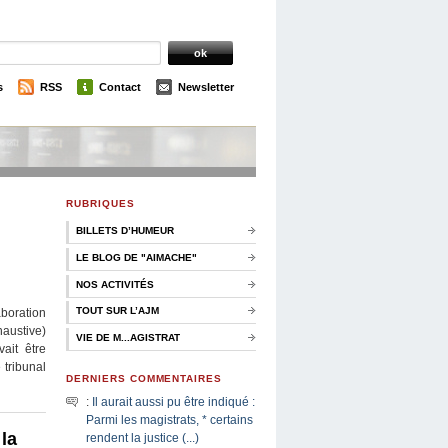
s
RSS
Contact
Newsletter
RUBRIQUES
BILLETS D’HUMEUR
LE BLOG DE "AIMACHE"
NOS ACTIVITÉS
TOUT SUR L’AJM
boration
haustive)
VIE DE M...AGISTRAT
vait être
 tribunal
DERNIERS COMMENTAIRES
:
Il aurait aussi pu être indiqué :
Parmi les magistrats, * certains
la
rendent la justice (...)