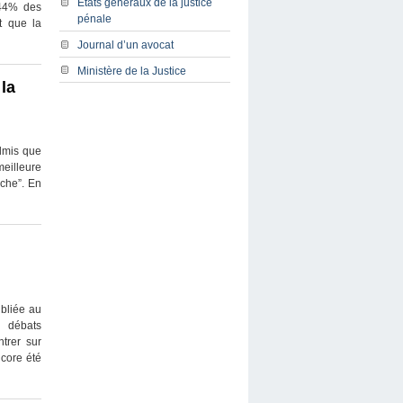
Etats généraux de la justice
t 44% des
pénale
t que la
Journal d’un avocat
Ministère de la Justice
la
admis que
meilleure
èche”. En
bliée au
s débats
trer sur
ncore été