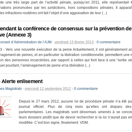
te une très large part de l’activité pénale, puisqu’en 2011, elle représentai
ations prononcées par les juridictions, hors compositions pénales. Il apparaî
es infractions routières ont fait l’objet d’une aggravation de leur (...)
tendant la conférence de consensus sur la prévention de 
ive (Annexe 3)
onseil d’Administration de l’AJM
⋅
vendredi 15 février 2013
⋅
0 commentaire
 - Vers une nouvelle exécution de la peine Actuellement, il est généralement 
agement de peines, et en particulier la libération conditionnelle, permettent une 
ion des personnes incarcérées, par rapport à celles qui font face à une “sortie s
tuel pourtant, l’aménagement de peine et la libération (...)
 Alerte enlisement
es Magistrats
⋅
mercredi 12 septembre 2012
⋅
0 commentaire
Depuis le 27 mars 2012, aucune loi de procédure pénale n’a été pu
journal officiel. Plus de cinq mois qu’elles ont disparu de
parlementaires. Les magistrats sont désormais amenés à se concen
leurs dossiers plutôt que de devoir rechercher si la loi n’aurait pas e
modifiée. C’est bon signe, finalement. VDM.