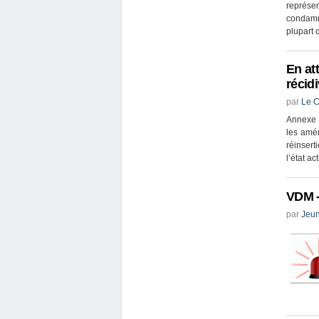
représen
condamn
plupart d
En at
récid
par
Le C
Annexe 3
les amén
réinsert
l’état ac
VDM -
par
Jeun