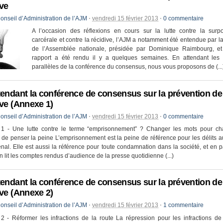
ive
onseil d’Administration de l’AJM
⋅
vendredi 15 février 2013
⋅
0 commentaire
A l’occasion des réflexions en cours sur la lutte contre la surpo
carcérale et contre la récidive, l’AJM a notamment été entendue par l
de l’Assemblée nationale, présidée par Dominique Raimbourg, et
rapport a été rendu il y a quelques semaines. En attendant les r
parallèles de la conférence du consensus, nous vous proposons de (...
tendant la conférence de consensus sur la prévention de 
ive (Annexe 1)
onseil d’Administration de l’AJM
⋅
vendredi 15 février 2013
⋅
0 commentaire
1 - Une lutte contre le terme “emprisonnement” ? Changer les mots pour ch
de penser la peine L’emprisonnement est la peine de référence pour les délits au
al. Elle est aussi la référence pour toute condamnation dans la société, et en pa
 lit les comptes rendus d’audience de la presse quotidienne (...)
tendant la conférence de consensus sur la prévention de 
ive (Annexe 2)
onseil d’Administration de l’AJM
⋅
vendredi 15 février 2013
⋅
1 commentaire
 - Réformer les infractions de la route La répression pour les infractions de