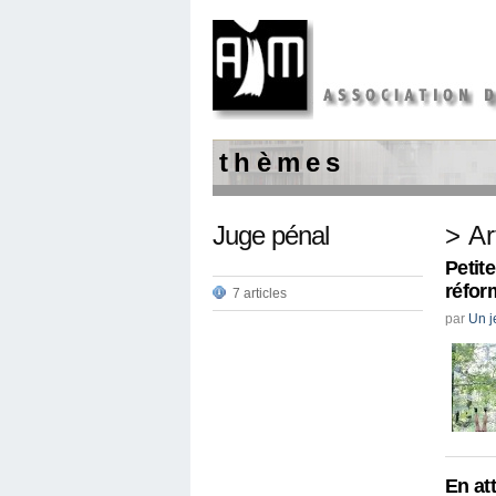
t h è m e s
Juge pénal
> Ar
Petit
réfor
7 articles
par
Un j
En at