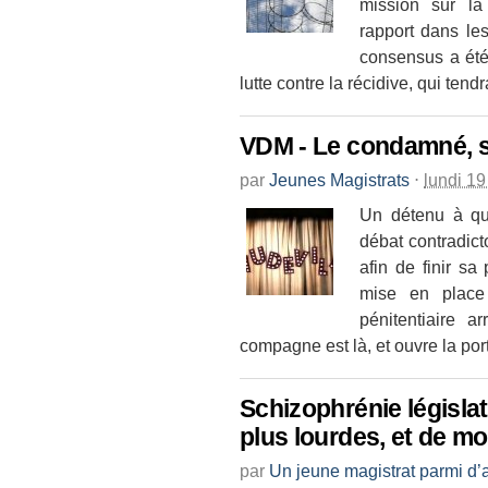
mission sur la
rapport dans le
consensus a été 
lutte contre la récidive, qui tendr
VDM - Le condamné, s
par
Jeunes Magistrats
⋅
lundi 1
Un détenu à qui
débat contradict
afin de finir sa
mise en place 
pénitentiaire 
compagne est là, et ouvre la port
Schizophrénie législat
plus lourdes, et de m
par
Un jeune magistrat parmi d’