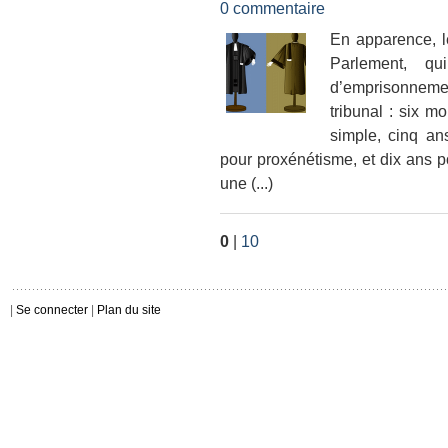
0 commentaire
En apparence, l
Parlement, qu
d’emprisonnemen
tribunal : six m
simple, cinq an
pour proxénétisme, et dix ans 
une (...)
0
|
10
|
Se connecter
|
Plan du site